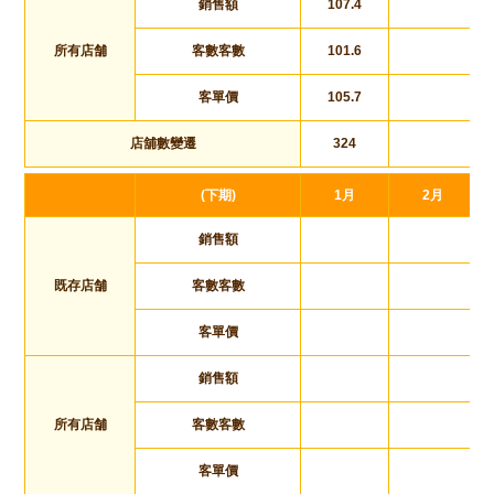
銷售額
107.4
所有店舗
客數客數
101.6
客單價
105.7
店舖數變遷
324
(下期)
1月
2月
銷售額
既存店舗
客數客數
客單價
銷售額
所有店舗
客數客數
客單價